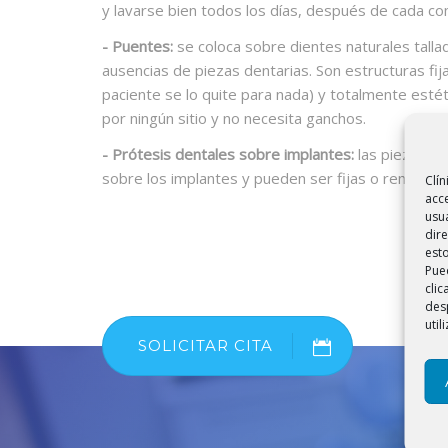
y lavarse bien todos los días, después de cada co
- Puentes:
se coloca sobre dientes naturales tall
ausencias de piezas dentarias. Son estructuras fij
paciente se lo quite para nada) y totalmente esté
por ningún sitio y no necesita ganchos.
- Prótesis dentales sobre implantes:
las piezas de
sobre los implantes y pueden ser fijas o removibl
Clín
acce
usu
dire
esto
Pued
cli
des
util
SOLICITAR CITA