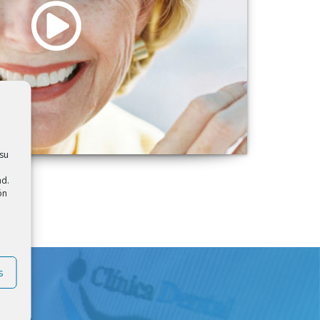
su
ad.
ón
s