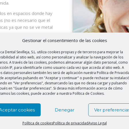
mida.
ados en espacios donde hay
as (no es necesario que el
ticas ya que no se ve metal
Gestionar el consentimiento de las cookies
ntarias están ancladas
es.
ica Dental Sevilleja, S.L. utiliza cookies propias y de terceros para mejorar la
sibilidad al sitio web, así como personalizar y analizar la navegación de los
arios. A través de las cookies, podemos almacenar algún dato personal, como 
cción IP, para identificarle como usuario cada vez que acceda al sitio web. A
s datos personales también les será de aplicación nuestra Política de Privacid
e aceptarlas pulsando en "Aceptar y continuar" o puede rechazar su instalaci
cando en "Ver preferencias", desmarcando las que no desea cargar y pulsando
pués en "Guardar preferencias". Si desea más información acerca de cómo
izamos las cookies, puede acceder a nuestra Política de Cookies.
Aceptar cookies
Denegar
Ver preferencia
Política de cookies
Política de privacidad
Aviso Legal