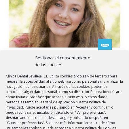
Ortodoncias
Gestionar el consentimiento
de las cookies
La ortodoncia es la rama de la odontología que se
encarga de corregir la mal posiciones de los dientes.
Clínica Dental Sevilleja, S.L. utiliza cookies propias y de terceros para
mejorar la accesibilidad al sitio web, así como personalizar y analizar la
navegación de los usuarios. A través de las cookies, podemos
almacenar algún dato personal, como su dirección IP, para identificarle
como usuario cada vez que acceda al sitio web. A estos datos
personales también les será de aplicación nuestra Política de
Privacidad. Puede aceptarlas pulsando en "Aceptar y continuar" o
puede rechazar su instalación clicando en "Ver preferencias",
desmarcando las que no desea cargar y pulsando después en
"Guardar preferencias". Si desea más información acerca de cómo
utilizamos las cookies, puede acceder a nuestra Política de Cookies.